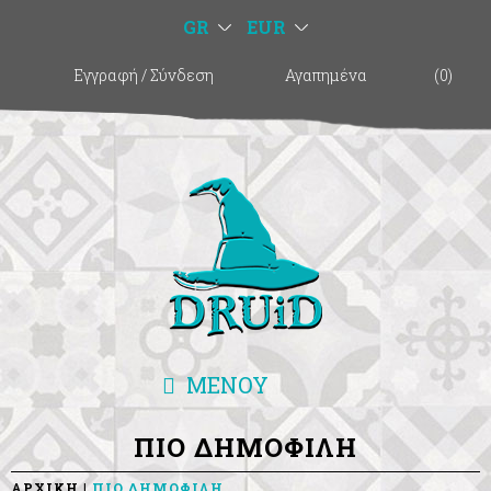
GR
EUR
Εγγραφή
/
Σύνδεση
Αγαπημένα
(
0
)
ΜΕΝΟΥ
ΠΙΟ ΔΗΜΟΦΙΛΗ
ΑΡΧΙΚΗ
ΠΙΟ ΔΗΜΟΦΙΛΗ