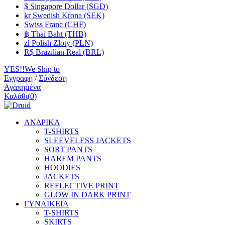
$ Singapore Dollar (SGD)
kr Swedish Krona (SEK)
Swiss Franc (CHF)
฿ Thai Baht (THB)
zł Polish Zloty (PLN)
R$ Brazilian Real (BRL)
YES!!We Ship to
Εγγραφή
/
Σύνδεση
Αγαπημένα
Καλάθι
(
0
)
ΑΝΔΡΙΚΑ
T-SHIRTS
SLEEVELESS JACKETS
SORT PANTS
HAREM PANTS
HOODIES
JACKETS
REFLECTIVE PRINT
GLOW IN DARK PRINT
ΓΥΝΑΙΚΕΙΑ
T-SHIRTS
SKIRTS