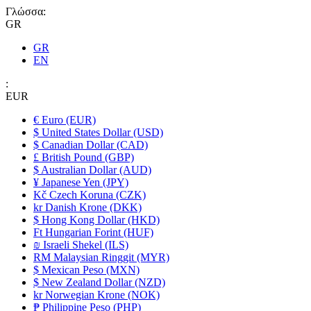
Γλώσσα:
GR
GR
EN
:
EUR
€ Euro (EUR)
$ United States Dollar (USD)
$ Canadian Dollar (CAD)
£ British Pound (GBP)
$ Australian Dollar (AUD)
¥ Japanese Yen (JPY)
Kč Czech Koruna (CZK)
kr Danish Krone (DKK)
$ Hong Kong Dollar (HKD)
Ft Hungarian Forint (HUF)
₪ Israeli Shekel (ILS)
RM Malaysian Ringgit (MYR)
$ Mexican Peso (MXN)
$ New Zealand Dollar (NZD)
kr Norwegian Krone (NOK)
₱ Philippine Peso (PHP)