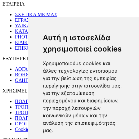
ΕΤΑΙΡΕΙΑ
ΣΧΕΤΙΚΑ ΜΕ ΜΑΣ
ΕΓΡΑΣΤΗΡΙΟ
ΥΛΙΚΑ
ΚΑΤΑΣΤΗΜΑ
Αυτή η ιστοσελίδα
PHOTO GALLERY
ΕΙΔΙΚΗ ΠΑΡΑΓΓΕΛΙΑ
χρησιμοποιεί cookies
ΕΠΙΚΟΙΝΩΝΙΑ
ΕΞΥΠΗΡΕΤΗΣΗ ΠΕΛΑΤΩΝ
Χρησιμοποιούμε cookies και
ΛΟΓΑΡΙΑΣΜΟΣ
άλλες τεχνολογίες εντοπισμού
ΒΟΗΘΕΙΑ & ΣΥΝΗΘΕΙΣ ΕΡΩΤΗΣΕΙΣ
για την βελτίωση της εμπειρίας
ΟΔΗΓΟΣ ΜΕΓΕΘΩΝ
περιήγησης στην ιστοσελίδα μας,
ΧΡΗΣΙΜΕΣ ΠΛΗΡΟΦΟΡΙΕΣ
για την εξατομίκευση
περιεχομένου και διαφημίσεων,
ΠΟΛΙΤΙΚΗ ΕΠΙΣΤΡΟΦΩΝ
ΤΡΟΠΟΙ ΑΠΟΣΤΟΛΗΣ
την παροχή λειτουργιών
ΤΡΟΠΟΙ ΠΛΗΡΩΜΗΣ
κοινωνικών μέσων και την
ΠΟΛΙΤΙΚΗ ΑΣΦΑΛΕΙΑΣ
ανάλυση της επισκεψιμότητάς
ΟΡΟΙ ΧΡΗΣΗΣ
Cookies preferences
μας.