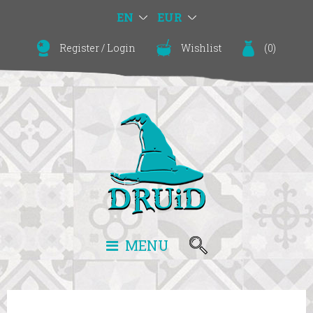
EN
EUR
Register
/
Login
Wishlist
(
0
)
MENU