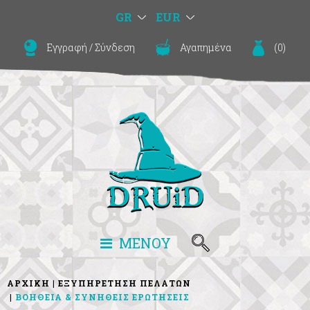
GR
EUR
Εγγραφή
/
Σύνδεση
Αγαπημένα
(
0
)
ΜΕΝΟΥ
ΑΡΧΙΚΗ
ΕΞΥΠΗΡΕΤΗΣΗ ΠΕΛΑΤΩΝ
ΒΟΗΘΕΙΑ & ΣΥΝΗΘΕΙΣ ΕΡΩΤΗΣΕΙΣ