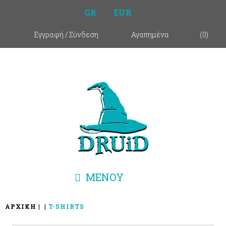
GR
EUR
Εγγραφή
/
Σύνδεση
Αγαπημένα
(
0
)
ΜΕΝΟΥ
ΑΡΧΙΚΗ
T-SHIRTS