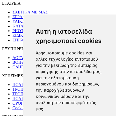
ΕΤΑΙΡΕΙΑ
ΣΧΕΤΙΚΑ ΜΕ ΜΑΣ
ΕΓΡΑΣΤΗΡΙΟ
ΥΛΙΚΑ
ΚΑΤΑΣΤΗΜΑ
Αυτή η ιστοσελίδα
PHOTO GALLERY
ΕΙΔΙΚΗ ΠΑΡΑΓΓΕΛΙΑ
χρησιμοποιεί cookies
ΕΠΙΚΟΙΝΩΝΙΑ
ΕΞΥΠΗΡΕΤΗΣΗ ΠΕΛΑΤΩΝ
Χρησιμοποιούμε cookies και
ΛΟΓΑΡΙΑΣΜΟΣ
άλλες τεχνολογίες εντοπισμού
ΒΟΗΘΕΙΑ & ΣΥΝΗΘΕΙΣ ΕΡΩΤΗΣΕΙΣ
για την βελτίωση της εμπειρίας
ΟΔΗΓΟΣ ΜΕΓΕΘΩΝ
περιήγησης στην ιστοσελίδα μας,
ΧΡΗΣΙΜΕΣ ΠΛΗΡΟΦΟΡΙΕΣ
για την εξατομίκευση
περιεχομένου και διαφημίσεων,
ΠΟΛΙΤΙΚΗ ΕΠΙΣΤΡΟΦΩΝ
ΤΡΟΠΟΙ ΑΠΟΣΤΟΛΗΣ
την παροχή λειτουργιών
ΤΡΟΠΟΙ ΠΛΗΡΩΜΗΣ
κοινωνικών μέσων και την
ΠΟΛΙΤΙΚΗ ΑΣΦΑΛΕΙΑΣ
ανάλυση της επισκεψιμότητάς
ΟΡΟΙ ΧΡΗΣΗΣ
Cookies preferences
μας.