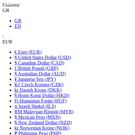
Γλώσσα:
GR
GR
EN
:
EUR
€ Euro (EUR)
$ United States Dollar (USD)
$ Canadian Dollar (CAD)
£ British Pound (GBP)
$ Australian Dollar (AUD)
¥ Japanese Yen (JPY)
Kč Czech Koruna (CZK)
kr Danish Krone (DKK)
$ Hong Kong Dollar (HKD)
Ft Hungarian Forint (HUF)
₪ Israeli Shekel (ILS)
RM Malaysian Ringgit (MYR)
$ Mexican Peso (MXN)
$ New Zealand Dollar (NZD)
kr Norwegian Krone (NOK)
₱ Philippine Peso (PHP)