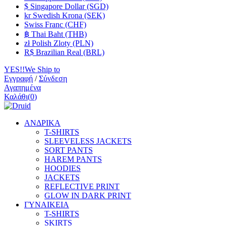
$ Singapore Dollar (SGD)
kr Swedish Krona (SEK)
Swiss Franc (CHF)
฿ Thai Baht (THB)
zł Polish Zloty (PLN)
R$ Brazilian Real (BRL)
YES!!We Ship to
Εγγραφή
/
Σύνδεση
Αγαπημένα
Καλάθι
(
0
)
ΑΝΔΡΙΚΑ
T-SHIRTS
SLEEVELESS JACKETS
SORT PANTS
HAREM PANTS
HOODIES
JACKETS
REFLECTIVE PRINT
GLOW IN DARK PRINT
ΓΥΝΑΙΚΕΙΑ
T-SHIRTS
SKIRTS