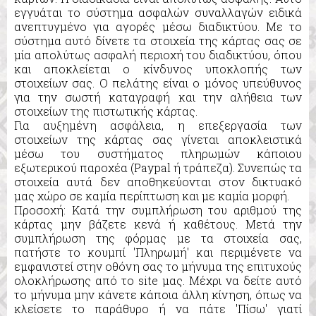
εγγυάται το σύστημα ασφαλών συναλλαγών ειδικά
ανεπτυγμένο για αγορές μέσω διαδικτύου. Με το
σύστημα αυτό δίνετε τα στοιχεία της κάρτας σας σε
μία απολύτως ασφαλή περιοχή του διαδικτύου, όπου
και αποκλείεται ο κίνδυνος υποκλοπής των
στοιχείων σας. Ο πελάτης είναι ο μόνος υπεύθυνος
για την σωστή καταγραφή και την αλήθεια των
στοιχείων της πιστωτικής κάρτας.
Για αυξημένη ασφάλεια, η επεξεργασία των
στοιχείων της κάρτας σας γίνεται αποκλειστικά
μέσω του συστήματος πληρωμών κάποιου
εξωτερικού παροχέα (Paypal ή τράπεζα). Συνεπώς τα
στοιχεία αυτά δεν αποθηκεύονται στον δικτυακό
μας χώρο σε καμία περίπτωση και με καμία μορφή.
Προσοχή: Κατά την συμπλήρωση του αριθμού της
κάρτας μην βάζετε κενά ή καθέτους. Μετά την
συμπλήρωση της φόρμας με τα στοιχεία σας,
πατήστε το κουμπί 'Πληρωμή' και περιμένετε να
εμφανιστεί στην οθόνη σας το μήνυμα της επιτυχούς
ολοκλήρωσης από το site μας. Μέχρι να δείτε αυτό
το μήνυμα μην κάνετε κάποια άλλη κίνηση, όπως να
κλείσετε το παράθυρο ή να πάτε 'Πίσω' γιατί