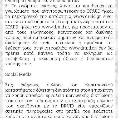
ανωτέρω πνευματικών δικαιωμάτων.
3. Τα ονόματα, εικόνες, λογότυπα και διακριτικά
γνωρίσματα που αντιπροσωπεύουν τo DRUID ή/και
το ηλεκτρονικό της κατάστημα www.druid.gr, είναι
αποκλειστικά σήματα και διακριτικά γνωρίσματα του
DRUID ή/και του www.druid.gr, και προστατεύονται
από τους ελληνικούς, κοινοτικούς και διεθνείς
νόμους περί εμπορικών σημάτων και πνευματικής
ιδιοκτησίας. Σε κάθε περίπτωση η εμφάνιση και
έκθεση τους στην ιστοσελίδα www.druid.gr, δεν θα
πρέπει κατά κανένα τρόπο να εκληφθεί ως
μεταβίβαση ή εκχώρηση άδειας ή δικαιώματος
χρήσης τους.
Social Media
Στις διάφορες σελίδες του ηλεκτρονικού
καταστήματος δίνεται η δυνατότητα στον επισκέπτη
να χρησιμοποιήσει εργαλεία κοινωνικής δικτύωσης
που είτε τον παραπέμπουν σε εξωτερικές σελίδες
που σχετίζονται με τo DRUID είτε εμφανίζουν
σχετικές πληροφορίες στο profile του εκάστοτε
χρήστη στο αντίστοιχο μέσο κοινωνικής δικτύωσης