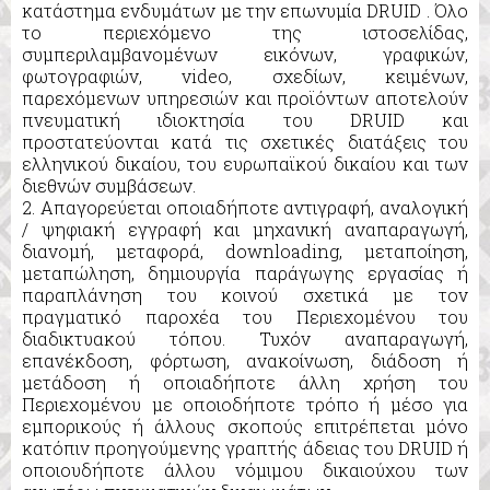
κατάστημα ενδυμάτων με την επωνυμία DRUID . Όλο
το περιεχόμενο της ιστοσελίδας,
συμπεριλαμβανομένων εικόνων, γραφικών,
φωτογραφιών, video, σχεδίων, κειμένων,
παρεχόμενων υπηρεσιών και προϊόντων αποτελούν
πνευματική ιδιοκτησία του DRUID και
προστατεύονται κατά τις σχετικές διατάξεις του
ελληνικού δικαίου, του ευρωπαϊκού δικαίου και των
διεθνών συμβάσεων.
2. Απαγορεύεται οποιαδήποτε αντιγραφή, αναλογική
/ ψηφιακή εγγραφή και μηχανική αναπαραγωγή,
διανομή, μεταφορά, downloading, μεταποίηση,
μεταπώληση, δημιουργία παράγωγης εργασίας ή
παραπλάνηση του κοινού σχετικά με τον
πραγματικό παροχέα του Περιεχομένου του
διαδικτυακού τόπου. Τυχόν αναπαραγωγή,
επανέκδοση, φόρτωση, ανακοίνωση, διάδοση ή
μετάδοση ή οποιαδήποτε άλλη χρήση του
Περιεχομένου με οποιοδήποτε τρόπο ή μέσο για
εμπορικούς ή άλλους σκοπούς επιτρέπεται μόνο
κατόπιν προηγούμενης γραπτής άδειας του DRUID ή
οποιουδήποτε άλλου νόμιμου δικαιούχου των