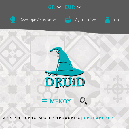
GR
EUR
Εγγραφή
/
Σύνδεση
Αγαπημένα
(
0
)
ΜΕΝΟΥ
ΑΡΧΙΚΗ
ΧΡΗΣΙΜΕΣ ΠΛΗΡΟΦΟΡΙΕΣ
ΟΡΟΙ ΧΡΗΣΗΣ