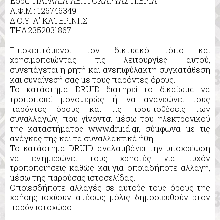
Έδρα: ΠΑΡΑΛΙΑ ΛΕΠΤΟΚΑΡΥΑΣ ΠΙΕΡΙΑ
Α.Φ.Μ.: 126746349
Δ.Ο.Υ: Α’ ΚΑΤΕΡΙΝΗΣ
ΤΗΛ:2352031867
Επισκεπτόμενοι τον δικτυακό τόπο και
χρησιμοποιώντας τις λειτουργίες αυτού,
συνεπάγεται η ρητή και ανεπιφύλακτη συγκατάθεση
και συναίνεσή σας με τους παρόντες όρους.
To κατάστημα DRUID διατηρεί το δικαίωμα να
τροποποιεί μονομερώς ή να ανανεώνει τους
παρόντες όρους και τις προϋποθέσεις των
συναλλαγών, που γίνονται μέσω του ηλεκτρονικού
της καταστήματος www.druid.gr, σύμφωνα με τις
ανάγκες της και τα συναλλακτικά ήθη.
To κατάστημα DRUID αναλαμβάνει την υποχρέωση
να ενημερώνει τους χρηστές για τυχόν
τροποποιήσεις καθώς και για οποιαδήποτε αλλαγή,
μέσω της παρούσας ιστοσελίδας.
Οποιεσδήποτε αλλαγές σε αυτούς τους όρους της
χρήσης ισχύουν αμέσως μόλις δημοσιευθούν στον
παρόν ιστοχώρο.